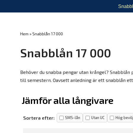
Snabbl
Hoppa
till
innehåll
Hem
»
Snabblån 17 000
Snabblån 17 000
Behöver du snabba pengar utan krångel? Snabblån på 
till semestern. Oavsett anledning är ett snabblån ett
Jämför alla långivare
Sortera efter:
SMS-lån
Utan UC
Hög bevil