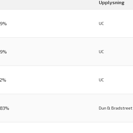
Upplysning
99%
UC
99%
UC
32%
UC
,83%
Dun & Bradstreet