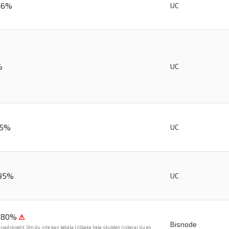
46%
UC
%
UC
75%
UC
,95%
UC
6,80%
⚠
Bisnode
tnadskredit. Om du inte kan betala tillbaka hela skulden riskerar du en