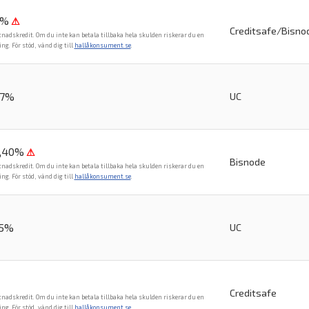
6%
⚠
Creditsafe/Bisno
tnadskredit. Om du inte kan betala tillbaka hela skulden riskerar du en
. För stöd, vänd dig till
hallåkonsument.se
.
27%
UC
4,40%
⚠
Bisnode
tnadskredit. Om du inte kan betala tillbaka hela skulden riskerar du en
. För stöd, vänd dig till
hallåkonsument.se
.
95%
UC
Creditsafe
tnadskredit. Om du inte kan betala tillbaka hela skulden riskerar du en
. För stöd, vänd dig till
hallåkonsument.se
.