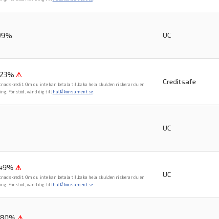
,99%
UC
,23%
⚠
Creditsafe
tnadskredit. Om du inte kan betala tillbaka hela skulden riskerar du en
. För stöd, vänd dig till
hallåkonsument.se
.
UC
,49%
⚠
UC
tnadskredit. Om du inte kan betala tillbaka hela skulden riskerar du en
. För stöd, vänd dig till
hallåkonsument.se
.
,80%
⚠