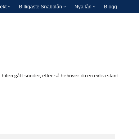
ekt
Billigaste Snabblån
Nya lån
Blogg
ilen gått sönder, eller så behöver du en extra slant