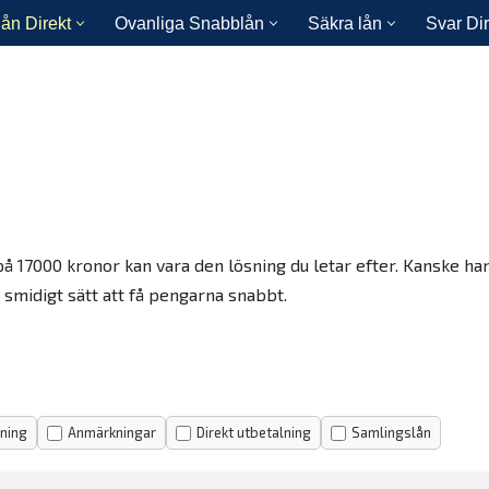
ån Direkt
Ovanliga Snabblån
Säkra lån
Svar Dir
17000 kronor kan vara den lösning du letar efter. Kanske har b
 smidigt sätt att få pengarna snabbt.
jning
Anmärkningar
Direkt utbetalning
Samlingslån