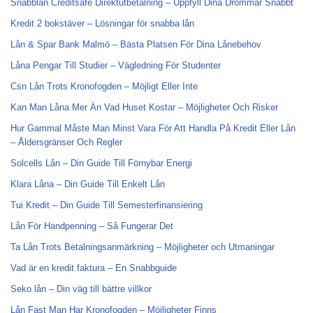
Snabblån Creditsafe Direktutbetalning – Uppfyll Dina Drömmar Snabbt
Kredit 2 bokstäver – Lösningar för snabba lån
Lån & Spar Bank Malmö – Bästa Platsen För Dina Lånebehov
Låna Pengar Till Studier – Vägledning För Studenter
Csn Lån Trots Kronofogden – Möjligt Eller Inte
Kan Man Låna Mer Än Vad Huset Kostar – Möjligheter Och Risker
Hur Gammal Måste Man Minst Vara För Att Handla På Kredit Eller Lån
– Åldersgränser Och Regler
Solcells Lån – Din Guide Till Förnybar Energi
Klara Låna – Din Guide Till Enkelt Lån
Tui Kredit – Din Guide Till Semesterfinansiering
Lån För Handpenning – Så Fungerar Det
Ta Lån Trots Betalningsanmärkning – Möjligheter och Utmaningar
Vad är en kredit faktura – En Snabbguide
Seko lån – Din väg till bättre villkor
Lån Fast Man Har Kronofogden – Möjligheter Finns