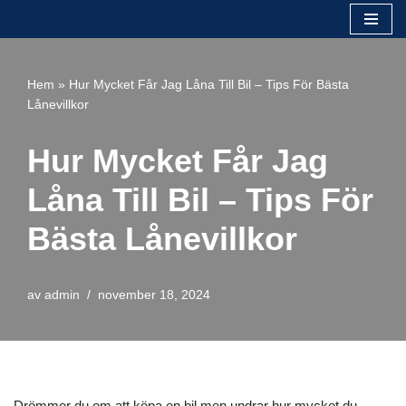
Hoppa
till
Hem
»
Hur Mycket Får Jag Låna Till Bil – Tips För Bästa
innehåll
Lånevillkor
Hur Mycket Får Jag
Låna Till Bil – Tips För
Bästa Lånevillkor
av
admin
november 18, 2024
Drömmer du om att köpa en bil men undrar hur mycket du