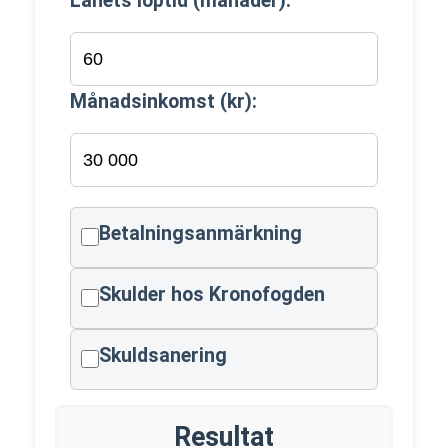
Lånets löptid (månader):
Månadsinkomst (kr):
Betalningsanmärkning
Skulder hos Kronofogden
Skuldsanering
Resultat